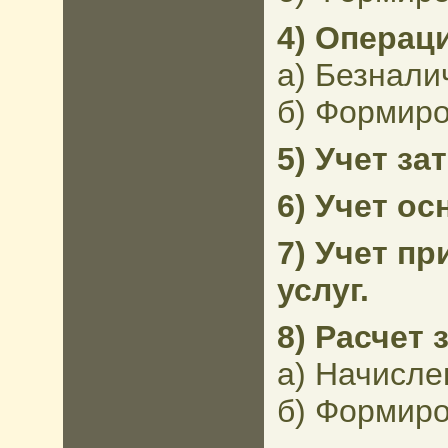
4) Операци
а) Безнали
б) Формиро
5) Учет зат
6) Учет о
7) Учет п
услуг.
8) Расчет
а) Начисле
б) Формиро