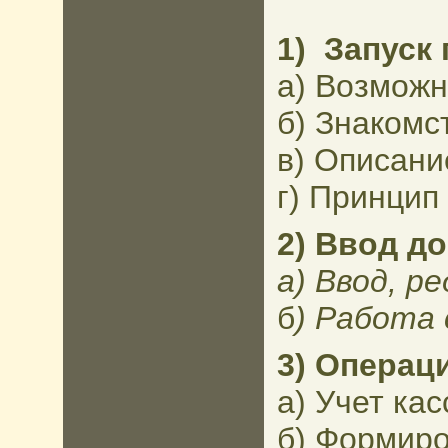
1)
Запуск
а) Возможн
б) Знакомс
в) Описани
г) Принцип
2) Ввод д
а) Ввод, р
б
) Работа 
3) Операци
а)
Учет кас
б) Формиро