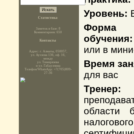
Уровень:
Статистика
Форма
Заметок в базе: 8
Комментариев: 650
обучения
Контакты
или в мини
Адрес: г. Алматы, 050057,
ул. Ауэзова 136, оф. 16,
между
Время зан
ул. Тимирязева
и ул. Габдуллина
Телефон/WhatsApp: +7(705)809-
для вас
27-36
Тре
преподава
области б
налого
сертифици