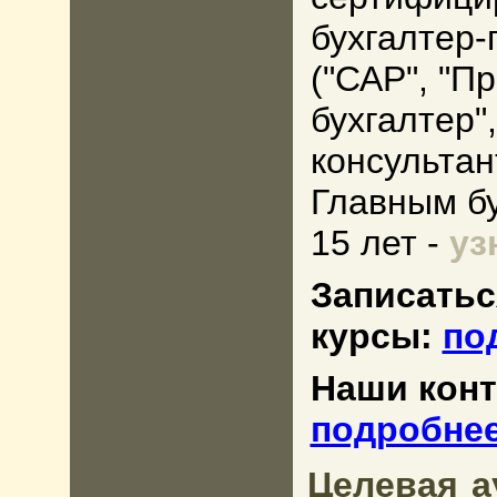
бухгалтер-
("САР", "
бухгалте
консультан
Главным б
15 лет -
уз
Записатьс
курсы:
по
Наши кон
подробне
Целевая а