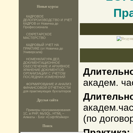
Новые курсы
Пр
КАДРОВОЕ
ДЕЛОПРОИЗВОДСТВО И УЧЕТ
КАДРОВ от Новичка до
Профессионала
СЕКРЕТАРСКОЕ
МАСТЕРСТВО
КАДРОВЫЙ УЧЕТ НА
ПРАКТИКЕ (от Новичка до
Универсала)
НОМЕНКЛАТУРА ДЕЛ,
ДОКУМЕНТАЦИОННОЕ
ОБЕСПЕЧЕНИЕ И АРХИВНОЕ
Длительно
ХРАНЕНИЕ ДОКУМЕНТОВ
ОРГАНИЗАЦИИ С УЧЕТОМ
ПОСЛЕДНИХ ИЗМЕНЕНИЙ
академ. ча
ФОРМИРОВАНИЕ И АНАЛИЗ
ФИНАНСОВОЙ ОТЧЕТНОСТИ
для практикующих бухгалтеров
Длительно
Друзья сайта
академ.ча
Примеры программирования
1С, в PHP, MySQL, HTML –
(по догово
Алматы - Блог «СофтМэйкер»
Поиск
Практика: