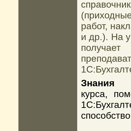
справочн
(приходные
работ, нак
и др.). На
получает
преподав
1С:Бухгалт
Знания
курса, по
1С:Бухгал
способство