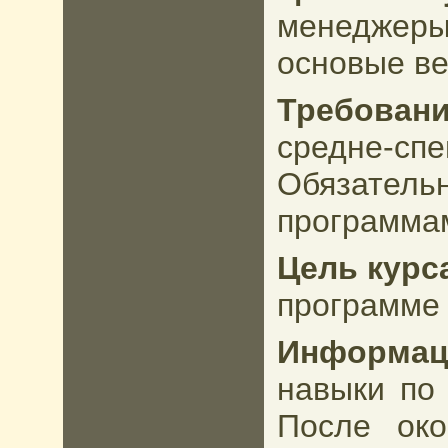
менеджеры
основые ве
Требован
средне-с
Обязател
программам
Цель курс
программе 
Информац
навыки по 
После око