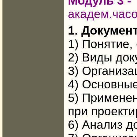
Модуль 3 -
академ.час
1. Докумен
1) Понятие,
2) Виды до
3) Организа
4) Основны
5) Примене
при проект
6) Анализ д