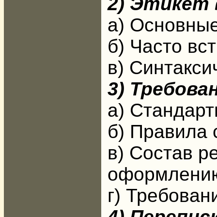
2) Этикет 
а) Основные
б) Часто вс
в) Синтакси
3) Требова
а) Стандар
б) Правила
в) Состав р
оформлени
г) Требован
4) Перепис