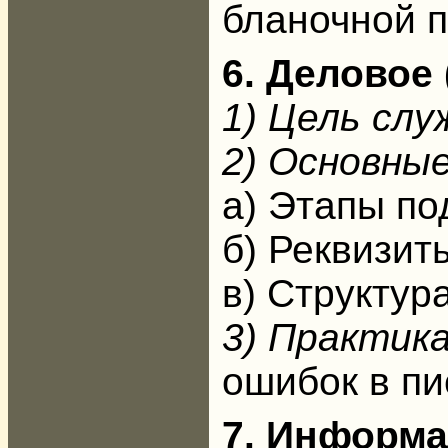
бланочной п
6. Деловое
1) Цель слу
2) Основны
а) Этапы по
б) Реквизит
в) Структур
3) Практик
ошибок в пи
7. Информ