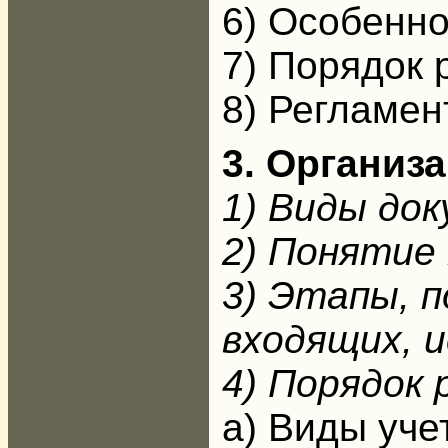
6) Особенно
7) Порядок 
8) Регламен
3. Организ
1) Виды док
2) Понятие
3) Этапы, 
входящих, 
4) Порядок
а) Виды уче