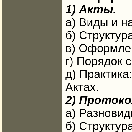
1) Акты.
а) Виды и н
б) Структур
в) Оформлен
г) Порядок 
д) Практика
Актах.
2) Протоко
а) Разновид
б) Структур