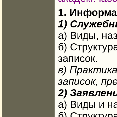
1. Информ
1) Служебн
а) Виды, на
б) Структур
записок.
в) Практик
записок, пр
2) Заявлени
а) Виды и н
б) Структур