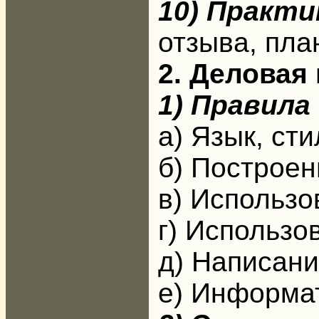
10) Практи
отзыва, план
2. Деловая
1) Правила
а) Язык, ст
б) Построен
в) Использо
г) Использо
д) Написан
е) Информат