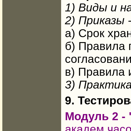
1) Виды и 
2)
Приказы 
а) Срок хра
б) Правила 
согласовани
в) Правила 
3) Практика
9. Тестиро
Модуль 2 -
академ.час