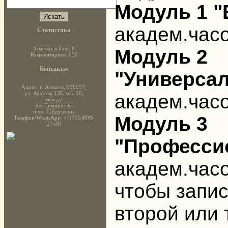
Модуль 1 
академ.часо
Статистика
Заметок в базе: 8
Модуль 2
Комментариев: 650
Контакты
"Универса
Адрес: г. Алматы, 050057,
ул. Ауэзова 136, оф. 16,
академ.часо
между
ул. Тимирязева
и ул. Габдуллина
Модуль 3
Телефон/WhatsApp: +7(705)809-
27-36
"Професси
академ.часо
чтобы запис
второй или 