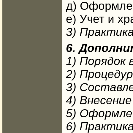
д) Оформле
е) Учет и х
3) Практик
6. Дополни
1) Порядок 
2) Процеду
3) Составл
4) Внесени
5) Оформле
6) Практик