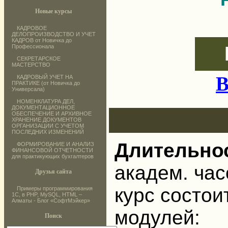
Новые курсы
КАДРОВОЕ
ДЕЛОПРОИЗВОДСТВО И УЧЕТ
КАДРОВ от Новичка до
Профессионала
СЕКРЕТАРСКОЕ
МАСТЕРСТВО
В
КАДРОВЫЙ УЧЕТ НА
ПРАКТИКЕ (от Новичка до
Универсала)
НОМЕНКЛАТУРА ДЕЛ,
ДОКУМЕНТАЦИОННОЕ
ОБЕСПЕЧЕНИЕ И АРХИВНОЕ
ХРАНЕНИЕ ДОКУМЕНТОВ
ОРГАНИЗАЦИИ С УЧЕТОМ
ПОСЛЕДНИХ ИЗМЕНЕНИЙ
Длительнос
ФОРМИРОВАНИЕ И АНАЛИЗ
ФИНАНСОВОЙ ОТЧЕТНОСТИ
для практикующих бухгалтеров
академ. час
Друзья сайта
курс состои
Примеры программирования
1С, в PHP, MySQL, HTML –
Алматы - Блог «СофтМэйкер»
модулей:
Поиск