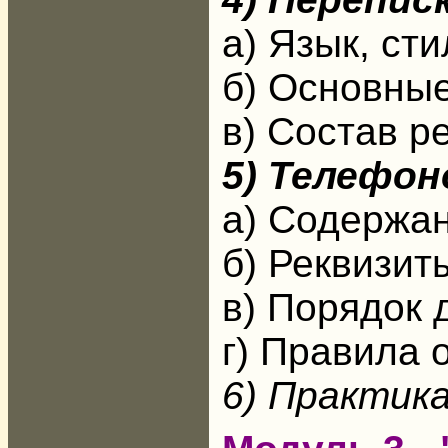
а) Язык, ст
б) Основные
в) Состав р
5) Телефон
а) Содержан
б) Реквизи
в) Порядок 
г) Правила
6) Практик