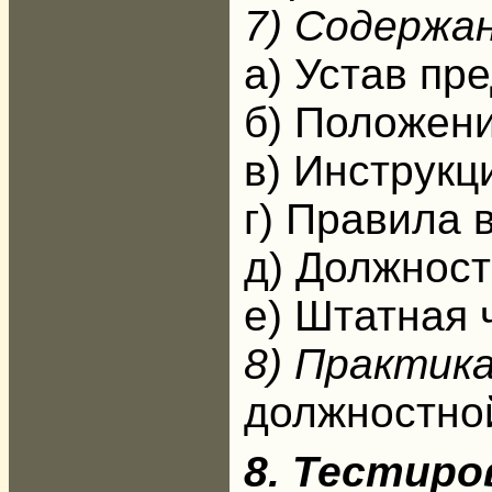
7) Содержа
а) Устав пр
б) Положени
в) Инструкц
г) Правила 
д) Должност
е) Штатная 
8) Практик
должностной
8. Тестиро